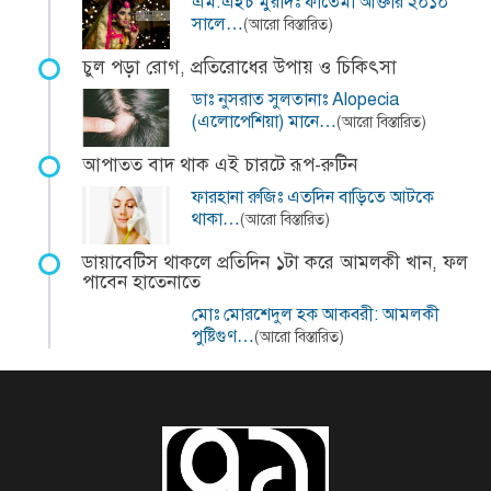
এম.এইচ মুরাদঃ ফাতেমা আক্তার ২০১০
সালে…
(আরো বিস্তারিত)
চুল পড়া রোগ, প্রতিরোধের উপায় ও চিকিৎসা
ডাঃ নুসরাত সুলতানাঃ Alopecia
(এলোপেশিয়া) মানে…
(আরো বিস্তারিত)
আপাতত বাদ থাক এই চারটে রূপ-রুটিন
ফারহানা রুজিঃ এতদিন বাড়িতে আটকে
থাকা…
(আরো বিস্তারিত)
ডায়াবেটিস থাকলে প্রতিদিন ১টা করে আমলকী খান, ফল
পাবেন হাতেনাতে
মোঃ মোরশেদুল হক আকবরী: আমলকী
পুষ্টিগুণ…
(আরো বিস্তারিত)