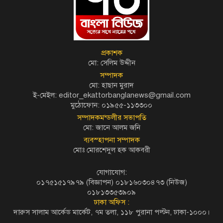
প্রকাশক
মো: সেলিম উদ্দীন
সম্পাদক
মো: হাছান মুরাদ
ই-মেইল: editor_ekattorbanglanews@gmail.com
মুঠোফোন: ০১৯৫৫-১১৩৩০০
সম্পাদকমন্ডলীর সভাপতি
মো: জানে আলম জনি
ব্যবস্হাপনা সম্পাদক
মোঃ মোরশেদুল হক আকবরী
যোগাযোগ:
০১৭৫১৫১৭৯৭৯ (বিজ্ঞাপন) ০১৮১৬০৩০৪৭৩ (নিউজ)
০১৮১৩৩৫৩৯০৯
ঢাকা অফিস :
দারুস সালাম আর্কেড মার্কেট, ৭ম তলা, ১১৮ পুরানা পল্টন, ঢাকা-১০০০।