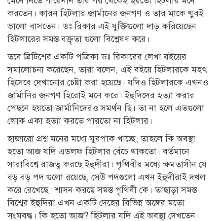
মেনে নিতে পারেননি তার পর থেকেই হয়তো হিটলার মনে
করতেন। কারন হিটলার জার্মানের জনগণ ও তার মাকে খুবই
ভালো বাসতেন। ডঃ রিকার এই যুক্তিগুলো দাড় করিয়েছেন
হিটলারের সমস্ত বক্তৃতা গুলো বিশ্লেষণ করে।
তবে ব্রিটিশের একটি পত্রিকা ডঃ রিকারের লেখা বইয়ের
সমালোচনা করেছেন, তারা বলেন, এই বইয়ে হিটলারকে মহৎ
হিসেবে দেখানোর চেষ্টা করা হয়েছে। যদিও হিটলারকে এখনও
জার্মানির জনগণ হিরোই মনে করে। ইহুদিদের হত্যা করার
পেছনে হয়তো জার্মানিদেরও সমর্থন ছি। তা না হলে এতগুলো
লোক একা হত্যা করতে পারতো না হিটলার।
হাজারো প্রশ্ন মনের মধ্যে ঘুরপাক খাচ্ছে, তাহলে কি অবস্থা
হতো আজ যদি এডলফ হিটলার বেঁচে থাকতো। বর্তমানে
সারাবিশ্বে রাজত্ব করছে ইহুদীরা। পৃথিবীর মধ্যে ক্ষমতাসীন যে
বড় বড় পদ গুলো রয়েছে, সেউ পদগুলো এখন ইহুদীরাই দখল
করে রেখেছে। শাসন করছে সমস্ত পৃথিবী কে। তাছাড়া সমস্ত
বিশ্বের ইহুদিরা এখন একটি দেহের বিভিন্ন অঙ্গের মতো
সংঘবদ্ধ। কি হতো আজ? হিটলার যদি এই অবস্থা দেখতেন।