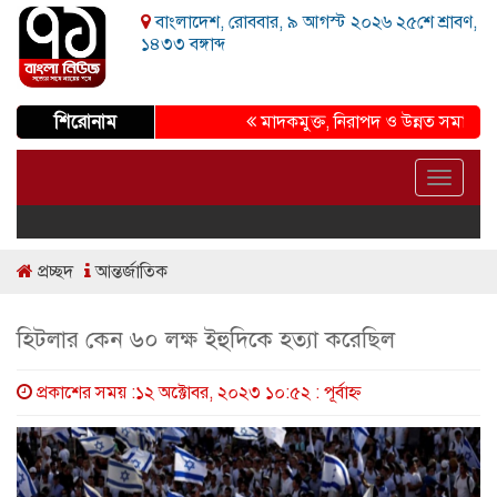
বাংলাদেশ, রোববার, ৯ আগস্ট ২০২৬ ২৫শে শ্রাবণ,
১৪৩৩ বঙ্গাব্দ
শিরোনাম
মাদকমুক্ত, নিরাপদ ও উন্নত সমাজ গড়ার প্রত
Toggle
navigat
প্রচ্ছদ
আন্তর্জাতিক
হিটলার কেন ৬০ লক্ষ ইহুদিকে হত্যা করেছিল
প্রকাশের সময় :১২ অক্টোবর, ২০২৩ ১০:৫২ : পূর্বাহ্ণ