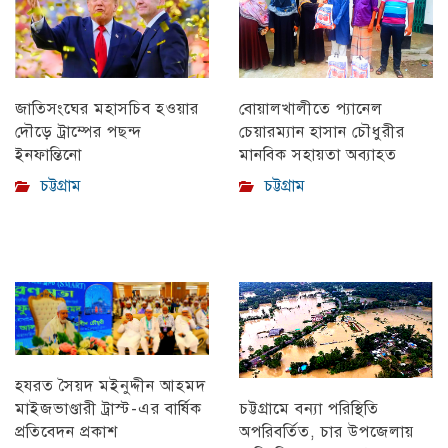
বোয়ালখালীতে প্যানেল
জাতিসংঘের মহাসচিব হওয়ার
চেয়ারম্যান হাসান চৌধুরীর
দৌড়ে ট্রাম্পের পছন্দ
মানবিক সহায়তা অব্যাহত
ইনফান্তিনো
চট্টগ্রাম
চট্টগ্রাম
হযরত সৈয়দ মইনুদ্দীন আহমদ
মাইজভাণ্ডারী ট্রাস্ট-এর বার্ষিক
চট্টগ্রামে বন্যা পরিস্থিতি
প্রতিবেদন প্রকাশ
অপরিবর্তিত, চার উপজেলায়