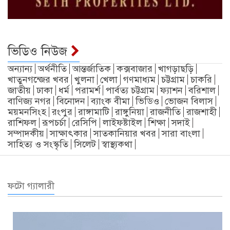
ভিডিও নিউজ
অন্যান্য
অর্থনীতি
আন্তর্জাতিক
কক্সবাজার
খাগড়াছড়ি
খাতুনগন্জের খবর
খুলনা
খেলা
গণমাধ্যম
চট্টগ্রাম
চাকরি
জাতীয়
ঢাকা
ধর্ম
পরামর্শ
পার্বত্য চট্টগ্রাম
ফ্যাশন
বরিশাল
বাণিজ্য নগর
বিনোদন
ব্যাংক বীমা
ভিডিও
ভোজন বিলাস
ময়মনসিংহ
রংপুর
রাঙ্গামাটি
রাঙ্গুনিয়া
রাজনীতি
রাজশাহী
রাশিফল
রূপচর্চা
রেসিপি
লাইফষ্টাইল
শিক্ষা
সদাই
সম্পাদকীয়
সাক্ষাৎকার
সাতকানিয়ার খবর
সারা বাংলা
সাহিত্য ও সংস্কৃতি
সিলেট
স্বাস্থ্যকথা
ফটো গ্যালারী