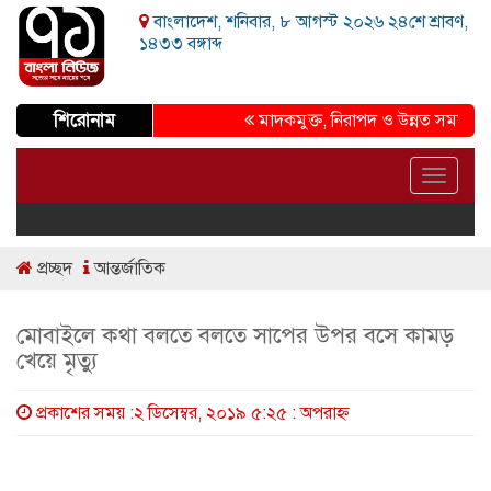
বাংলাদেশ, শনিবার, ৮ আগস্ট ২০২৬ ২৪শে শ্রাবণ,
১৪৩৩ বঙ্গাব্দ
শিরোনাম
মাদকমুক্ত, নিরাপদ ও উন্নত সমাজ গড়ার প্র
Toggle
navigat
প্রচ্ছদ
আন্তর্জাতিক
মোবাইলে কথা বলতে বলতে সাপের উপর বসে কামড়
খেয়ে মৃত্যু
প্রকাশের সময় :২ ডিসেম্বর, ২০১৯ ৫:২৫ : অপরাহ্ণ