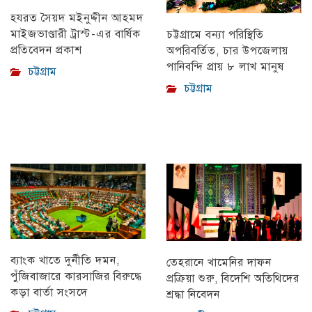
হযরত সৈয়দ মইনুদ্দীন আহমদ
মাইজভাণ্ডারী ট্রাস্ট-এর বার্ষিক
চট্টগ্রামে বন্যা পরিস্থিতি
প্রতিবেদন প্রকাশ
অপরিবর্তিত, চার উপজেলায়
পানিবন্দি প্রায় ৮ লাখ মানুষ
চট্টগ্রাম
চট্টগ্রাম
ব্যাংক খাতে দুর্নীতি দমন,
তেহরানে খামেনির দাফন
পুঁজিবাজারে কারসাজির বিরুদ্ধে
প্রক্রিয়া শুরু, বিদেশি অতিথিদের
কড়া বার্তা সংসদে
শ্রদ্ধা নিবেদন