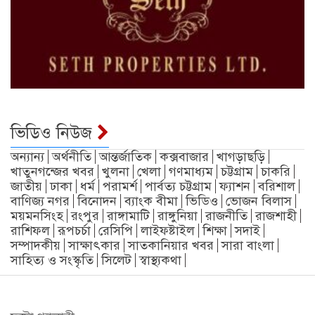
ভিডিও নিউজ
অন্যান্য
অর্থনীতি
আন্তর্জাতিক
কক্সবাজার
খাগড়াছড়ি
খাতুনগন্জের খবর
খুলনা
খেলা
গণমাধ্যম
চট্টগ্রাম
চাকরি
জাতীয়
ঢাকা
ধর্ম
পরামর্শ
পার্বত্য চট্টগ্রাম
ফ্যাশন
বরিশাল
বাণিজ্য নগর
বিনোদন
ব্যাংক বীমা
ভিডিও
ভোজন বিলাস
ময়মনসিংহ
রংপুর
রাঙ্গামাটি
রাঙ্গুনিয়া
রাজনীতি
রাজশাহী
রাশিফল
রূপচর্চা
রেসিপি
লাইফষ্টাইল
শিক্ষা
সদাই
সম্পাদকীয়
সাক্ষাৎকার
সাতকানিয়ার খবর
সারা বাংলা
সাহিত্য ও সংস্কৃতি
সিলেট
স্বাস্থ্যকথা