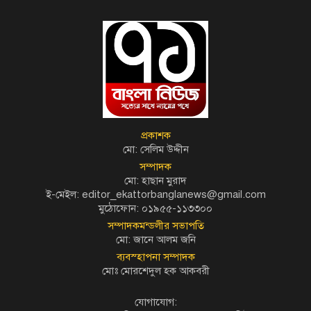
প্রকাশক
মো: সেলিম উদ্দীন
সম্পাদক
মো: হাছান মুরাদ
ই-মেইল: editor_ekattorbanglanews@gmail.com
মুঠোফোন: ০১৯৫৫-১১৩৩০০
সম্পাদকমন্ডলীর সভাপতি
মো: জানে আলম জনি
ব্যবস্হাপনা সম্পাদক
মোঃ মোরশেদুল হক আকবরী
যোগাযোগ: