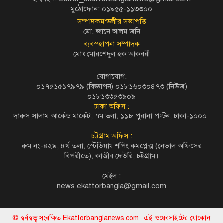
মুঠোফোন: ০১৯৫৫-১১৩৩০০
সম্পাদকমন্ডলীর সভাপতি
মো: জানে আলম জনি
ব্যবস্হাপনা সম্পাদক
মোঃ মোরশেদুল হক আকবরী
যোগাযোগ:
০১৭৫১৫১৭৯৭৯ (বিজ্ঞাপন) ০১৮১৬০৩০৪৭৩ (নিউজ)
০১৮১৩৩৫৩৯০৯
ঢাকা অফিস :
দারুস সালাম আর্কেড মার্কেট, ৭ম তলা, ১১৮ পুরানা পল্টন, ঢাকা-১০০০।
চট্টগ্রাম অফিস :
রুম নং-৪২৯, ৪র্থ তলা, স্টেডিয়াম শপিং কমপ্লেক্স (নেভাল অফিসের
বিপরীতে), কাজীর দেউরি, চট্টগ্রাম।
মেইল :
news.ekattorbangla@gmail.com
© স্বর্বস্বত্ব সংরক্ষিত Ekattorbanglanews.com। এই ওয়েবসাইটের যোকোন