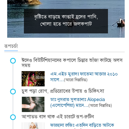
বৃষ্টিতে বাড়ছে কাপ্তাই হ্রদের পানি,
খোলা হতে পারে জলকপাট
রূপচর্চা
ঈদেও বিউটিশিয়ানদের কপালে চিন্তার ভাঁজ! কাটছে অলস
সময়
এম.এইচ মুরাদঃ ফাতেমা আক্তার ২০১০
সালে…
(আরো বিস্তারিত)
চুল পড়া রোগ, প্রতিরোধের উপায় ও চিকিৎসা
ডাঃ নুসরাত সুলতানাঃ Alopecia
(এলোপেশিয়া) মানে…
(আরো বিস্তারিত)
আপাতত বাদ থাক এই চারটে রূপ-রুটিন
ফারহানা রুজিঃ এতদিন বাড়িতে আটকে