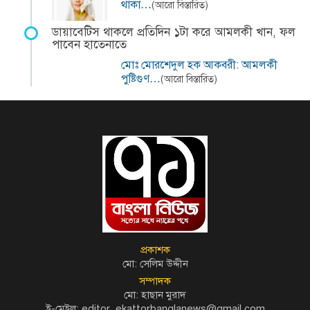
থাকা…
(আরো বিস্তারিত)
ডায়াবেটিস থাকলে প্রতিদিন ১টা করে আমলকী খান, ফল
পাবেন হাতেনাতে
মোঃ মোরশেদুল হক আকবরী: আমলকী
পুষ্টিগুণ…
(আরো বিস্তারিত)
প্রকাশক
মো: সেলিম উদ্দীন
সম্পাদক
মো: হাছান মুরাদ
ই-মেইল: editor_ekattorbanglanews@gmail.com