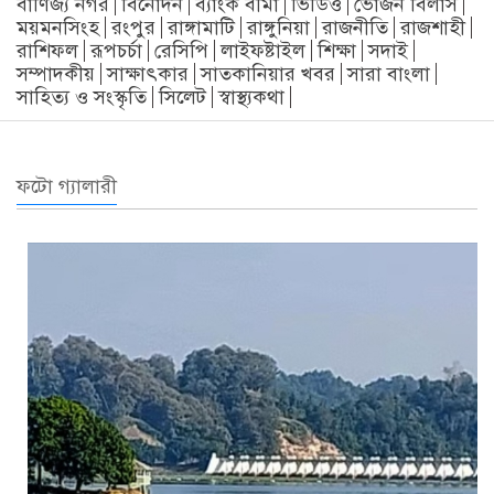
বাণিজ্য নগর
বিনোদন
ব্যাংক বীমা
ভিডিও
ভোজন বিলাস
ময়মনসিংহ
রংপুর
রাঙ্গামাটি
রাঙ্গুনিয়া
রাজনীতি
রাজশাহী
রাশিফল
রূপচর্চা
রেসিপি
লাইফষ্টাইল
শিক্ষা
সদাই
সম্পাদকীয়
সাক্ষাৎকার
সাতকানিয়ার খবর
সারা বাংলা
সাহিত্য ও সংস্কৃতি
সিলেট
স্বাস্থ্যকথা
ফটো গ্যালারী