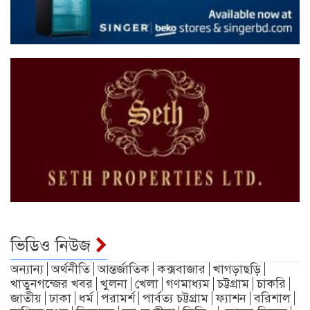
ভিডিও নিউজ
অন্যান্য
অর্থনীতি
আন্তর্জাতিক
কক্সবাজার
খাগড়াছড়ি
খাতুনগন্জের খবর
খুলনা
খেলা
গণমাধ্যম
চট্টগ্রাম
চাকরি
জাতীয়
ঢাকা
ধর্ম
পরামর্শ
পার্বত্য চট্টগ্রাম
ফ্যাশন
বরিশাল