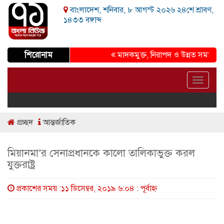
বাংলাদেশ, শনিবার, ৮ আগস্ট ২০২৬ ২৪শে শ্রাবণ,
১৪৩৩ বঙ্গাব্দ
শিরোনাম
মাদকমুক্ত, নিরাপদ ও উন্নত সমাজ গড়ার প্
Toggle
navigat
প্রচ্ছদ
আন্তর্জাতিক
মিয়ানমা’র সেনাপ্রধানকে কালো তালিকাভুক্ত করল
যুক্তরাষ্ট্র
প্রকাশের সময় :১১ ডিসেম্বর, ২০১৯ ৬:০৪ : পূর্বাহ্ণ