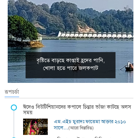
বৃষ্টিতে বাড়ছে কাপ্তাই হ্রদের পানি,
খোলা হতে পারে জলকপাট
রূপচর্চা
ঈদেও বিউটিশিয়ানদের কপালে চিন্তার ভাঁজ! কাটছে অলস
সময়
এম.এইচ মুরাদঃ ফাতেমা আক্তার ২০১০
সালে…
(আরো বিস্তারিত)