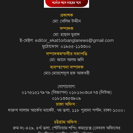
প্রকাশক
মো: সেলিম উদ্দীন
সম্পাদক
মো: হাছান মুরাদ
ই-মেইল: editor_ekattorbanglanews@gmail.com
মুঠোফোন: ০১৯৫৫-১১৩৩০০
সম্পাদকমন্ডলীর সভাপতি
মো: জানে আলম জনি
ব্যবস্হাপনা সম্পাদক
মোঃ মোরশেদুল হক আকবরী
যোগাযোগ:
০১৭৫১৫১৭৯৭৯ (বিজ্ঞাপন) ০১৮১৬০৩০৪৭৩ (নিউজ)
০১৮১৩৩৫৩৯০৯
ঢাকা অফিস :
দারুস সালাম আর্কেড মার্কেট, ৭ম তলা, ১১৮ পুরানা পল্টন, ঢাকা-১০০০।
চট্টগ্রাম অফিস :
রুম নং-৪২৯, ৪র্থ তলা, স্টেডিয়াম শপিং কমপ্লেক্স (নেভাল অফিসের