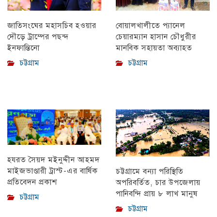
বোয়ালখালীতে প্যানেল
জাতিসংঘের মহাসচিব হওয়ার
চেয়ারম্যান হাসান চৌধুরীর
দৌড়ে ট্রাম্পের পছন্দ
মানবিক সহায়তা অব্যাহত
ইনফান্তিনো
চট্টগ্রাম
চট্টগ্রাম
হযরত সৈয়দ মইনুদ্দীন আহমদ
মাইজভাণ্ডারী ট্রাস্ট-এর বার্ষিক
চট্টগ্রামে বন্যা পরিস্থিতি
প্রতিবেদন প্রকাশ
অপরিবর্তিত, চার উপজেলায়
পানিবন্দি প্রায় ৮ লাখ মানুষ
চট্টগ্রাম
চট্টগ্রাম