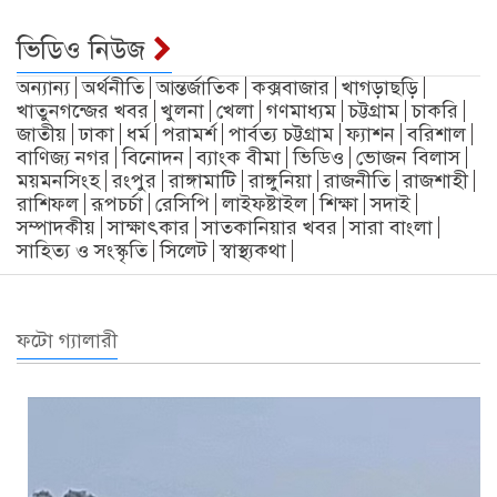
ভিডিও নিউজ
অন্যান্য
অর্থনীতি
আন্তর্জাতিক
কক্সবাজার
খাগড়াছড়ি
খাতুনগন্জের খবর
খুলনা
খেলা
গণমাধ্যম
চট্টগ্রাম
চাকরি
জাতীয়
ঢাকা
ধর্ম
পরামর্শ
পার্বত্য চট্টগ্রাম
ফ্যাশন
বরিশাল
বাণিজ্য নগর
বিনোদন
ব্যাংক বীমা
ভিডিও
ভোজন বিলাস
ময়মনসিংহ
রংপুর
রাঙ্গামাটি
রাঙ্গুনিয়া
রাজনীতি
রাজশাহী
রাশিফল
রূপচর্চা
রেসিপি
লাইফষ্টাইল
শিক্ষা
সদাই
সম্পাদকীয়
সাক্ষাৎকার
সাতকানিয়ার খবর
সারা বাংলা
সাহিত্য ও সংস্কৃতি
সিলেট
স্বাস্থ্যকথা
ফটো গ্যালারী