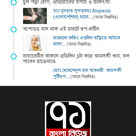
চুল পড়া রোগ, প্রতিরোধের উপায় ও চিকিৎসা
ডাঃ নুসরাত সুলতানাঃ Alopecia
(এলোপেশিয়া) মানে…
(আরো বিস্তারিত)
আপাতত বাদ থাক এই চারটে রূপ-রুটিন
ফারহানা রুজিঃ এতদিন বাড়িতে আটকে
থাকা…
(আরো বিস্তারিত)
ডায়াবেটিস থাকলে প্রতিদিন ১টা করে আমলকী খান, ফল
পাবেন হাতেনাতে
মোঃ মোরশেদুল হক আকবরী: আমলকী
পুষ্টিগুণ…
(আরো বিস্তারিত)