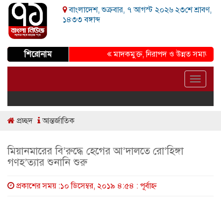
বাংলাদেশ, শুক্রবার, ৭ আগস্ট ২০২৬ ২৩শে শ্রাবণ,
১৪৩৩ বঙ্গাব্দ
শিরোনাম
মাদকমুক্ত, নিরাপদ ও উন্নত সমাজ গড়ার প্রত
Toggle
navigat
প্রচ্ছদ
আন্তর্জাতিক
মিয়ানমারের বি’রুদ্ধে হেগের আ’দালতে রো’হিঙ্গা
গণহ’ত্যার শুনানি শুরু
প্রকাশের সময় :১০ ডিসেম্বর, ২০১৯ ৪:৫৪ : পূর্বাহ্ণ