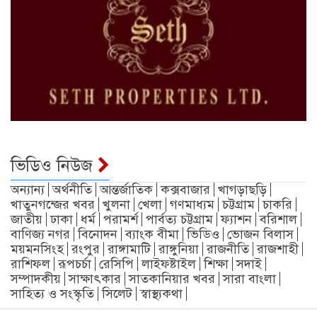
ভিডিও নিউজ
অন্যান্য
অর্থনীতি
আন্তর্জাতিক
কক্সবাজার
খাগড়াছড়ি
খাতুনগন্জের খবর
খুলনা
খেলা
গণমাধ্যম
চট্টগ্রাম
চাকরি
জাতীয়
ঢাকা
ধর্ম
পরামর্শ
পার্বত্য চট্টগ্রাম
ফ্যাশন
বরিশাল
বাণিজ্য নগর
বিনোদন
ব্যাংক বীমা
ভিডিও
ভোজন বিলাস
ময়মনসিংহ
রংপুর
রাঙ্গামাটি
রাঙ্গুনিয়া
রাজনীতি
রাজশাহী
রাশিফল
রূপচর্চা
রেসিপি
লাইফষ্টাইল
শিক্ষা
সদাই
সম্পাদকীয়
সাক্ষাৎকার
সাতকানিয়ার খবর
সারা বাংলা
সাহিত্য ও সংস্কৃতি
সিলেট
স্বাস্থ্যকথা