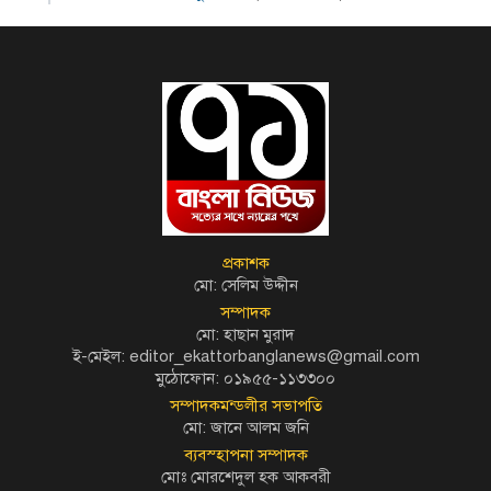
প্রকাশক
মো: সেলিম উদ্দীন
সম্পাদক
মো: হাছান মুরাদ
ই-মেইল: editor_ekattorbanglanews@gmail.com
মুঠোফোন: ০১৯৫৫-১১৩৩০০
সম্পাদকমন্ডলীর সভাপতি
মো: জানে আলম জনি
ব্যবস্হাপনা সম্পাদক
মোঃ মোরশেদুল হক আকবরী