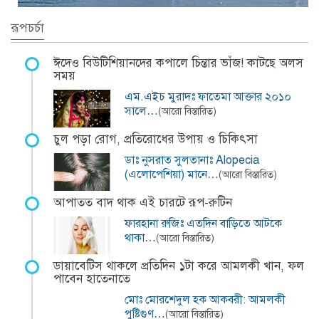
রূপচর্চা
ঈদেও বিউটিশিয়ানদের কপালে চিন্তার ভাঁজ! কাটছে অলস
সময়
এম.এইচ মুরাদঃ ফাতেমা আক্তার ২০১০
সালে…
(আরো বিস্তারিত)
চুল পড়া রোগ, প্রতিরোধের উপায় ও চিকিৎসা
ডাঃ নুসরাত সুলতানাঃ Alopecia
(এলোপেশিয়া) মানে…
(আরো বিস্তারিত)
আপাতত বাদ থাক এই চারটে রূপ-রুটিন
ফারহানা রুজিঃ এতদিন বাড়িতে আটকে
থাকা…
(আরো বিস্তারিত)
ডায়াবেটিস থাকলে প্রতিদিন ১টা করে আমলকী খান, ফল
পাবেন হাতেনাতে
মোঃ মোরশেদুল হক আকবরী: আমলকী
পুষ্টিগুণ…
(আরো বিস্তারিত)