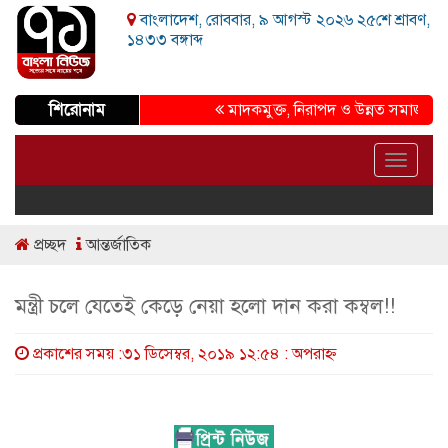
বাংলাদেশ, রোববার, ৯ আগস্ট ২০২৬ ২৫শে শ্রাবণ,
১৪৩৩ বঙ্গাব্দ
শিরোনাম
মাদকমুক্ত, নিরাপদ ও উন্নত সমাজ গড়ার প্র
Toggle
navigat
প্রচ্ছদ
আন্তর্জাতিক
মন্ত্রী চলে যেতেই কেড়ে নেয়া হলো দান করা কম্বল‍!!
প্রকাশের সময় :৩১ ডিসেম্বর, ২০১৯ ১২:৫৪ : অপরাহ্ণ