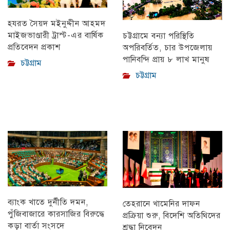
হযরত সৈয়দ মইনুদ্দীন আহমদ
মাইজভাণ্ডারী ট্রাস্ট-এর বার্ষিক
চট্টগ্রামে বন্যা পরিস্থিতি
প্রতিবেদন প্রকাশ
অপরিবর্তিত, চার উপজেলায়
পানিবন্দি প্রায় ৮ লাখ মানুষ
চট্টগ্রাম
চট্টগ্রাম
ব্যাংক খাতে দুর্নীতি দমন,
তেহরানে খামেনির দাফন
পুঁজিবাজারে কারসাজির বিরুদ্ধে
প্রক্রিয়া শুরু, বিদেশি অতিথিদের
কড়া বার্তা সংসদে
শ্রদ্ধা নিবেদন