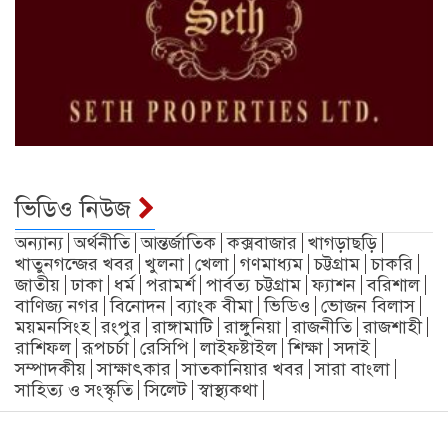
ভিডিও নিউজ
অন্যান্য
অর্থনীতি
আন্তর্জাতিক
কক্সবাজার
খাগড়াছড়ি
খাতুনগন্জের খবর
খুলনা
খেলা
গণমাধ্যম
চট্টগ্রাম
চাকরি
জাতীয়
ঢাকা
ধর্ম
পরামর্শ
পার্বত্য চট্টগ্রাম
ফ্যাশন
বরিশাল
বাণিজ্য নগর
বিনোদন
ব্যাংক বীমা
ভিডিও
ভোজন বিলাস
ময়মনসিংহ
রংপুর
রাঙ্গামাটি
রাঙ্গুনিয়া
রাজনীতি
রাজশাহী
রাশিফল
রূপচর্চা
রেসিপি
লাইফষ্টাইল
শিক্ষা
সদাই
সম্পাদকীয়
সাক্ষাৎকার
সাতকানিয়ার খবর
সারা বাংলা
সাহিত্য ও সংস্কৃতি
সিলেট
স্বাস্থ্যকথা