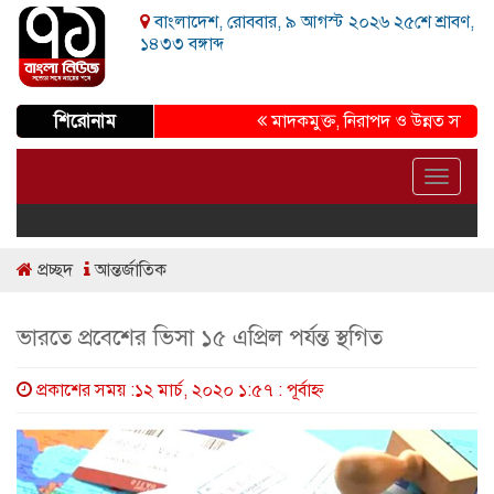
বাংলাদেশ, রোববার, ৯ আগস্ট ২০২৬ ২৫শে শ্রাবণ,
১৪৩৩ বঙ্গাব্দ
শিরোনাম
মাদকমুক্ত, নিরাপদ ও উন্নত সমাজ গড়ার 
Toggle
navigat
প্রচ্ছদ
আন্তর্জাতিক
ভারতে প্রবেশের ভিসা ১৫ এপ্রিল পর্যন্ত স্থগিত
প্রকাশের সময় :১২ মার্চ, ২০২০ ১:৫৭ : পূর্বাহ্ণ