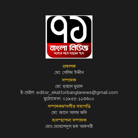
প্রকাশক
মো: সেলিম উদ্দীন
সম্পাদক
মো: হাছান মুরাদ
ই-মেইল: editor_ekattorbanglanews@gmail.com
মুঠোফোন: ০১৯৫৫-১১৩৩০০
সম্পাদকমন্ডলীর সভাপতি
মো: জানে আলম জনি
ব্যবস্হাপনা সম্পাদক
মোঃ মোরশেদুল হক আকবরী