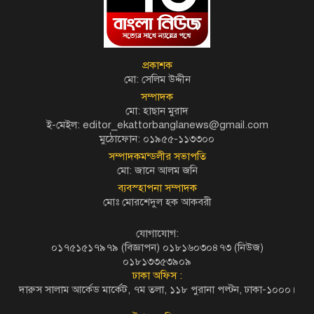
প্রকাশক
মো: সেলিম উদ্দীন
সম্পাদক
মো: হাছান মুরাদ
ই-মেইল: editor_ekattorbanglanews@gmail.com
মুঠোফোন: ০১৯৫৫-১১৩৩০০
সম্পাদকমন্ডলীর সভাপতি
মো: জানে আলম জনি
ব্যবস্হাপনা সম্পাদক
মোঃ মোরশেদুল হক আকবরী
যোগাযোগ:
০১৭৫১৫১৭৯৭৯ (বিজ্ঞাপন) ০১৮১৬০৩০৪৭৩ (নিউজ)
০১৮১৩৩৫৩৯০৯
ঢাকা অফিস :
দারুস সালাম আর্কেড মার্কেট, ৭ম তলা, ১১৮ পুরানা পল্টন, ঢাকা-১০০০।