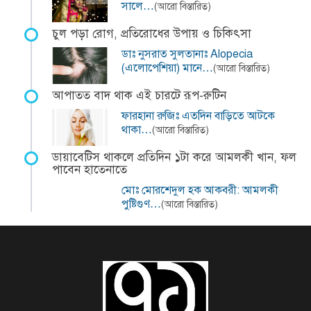
সালে…
(আরো বিস্তারিত)
চুল পড়া রোগ, প্রতিরোধের উপায় ও চিকিৎসা
ডাঃ নুসরাত সুলতানাঃ Alopecia
(এলোপেশিয়া) মানে…
(আরো বিস্তারিত)
আপাতত বাদ থাক এই চারটে রূপ-রুটিন
ফারহানা রুজিঃ এতদিন বাড়িতে আটকে
থাকা…
(আরো বিস্তারিত)
ডায়াবেটিস থাকলে প্রতিদিন ১টা করে আমলকী খান, ফল
পাবেন হাতেনাতে
মোঃ মোরশেদুল হক আকবরী: আমলকী
পুষ্টিগুণ…
(আরো বিস্তারিত)