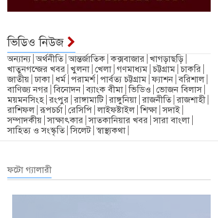
ভিডিও নিউজ
অন্যান্য
অর্থনীতি
আন্তর্জাতিক
কক্সবাজার
খাগড়াছড়ি
খাতুনগন্জের খবর
খুলনা
খেলা
গণমাধ্যম
চট্টগ্রাম
চাকরি
জাতীয়
ঢাকা
ধর্ম
পরামর্শ
পার্বত্য চট্টগ্রাম
ফ্যাশন
বরিশাল
বাণিজ্য নগর
বিনোদন
ব্যাংক বীমা
ভিডিও
ভোজন বিলাস
ময়মনসিংহ
রংপুর
রাঙ্গামাটি
রাঙ্গুনিয়া
রাজনীতি
রাজশাহী
রাশিফল
রূপচর্চা
রেসিপি
লাইফষ্টাইল
শিক্ষা
সদাই
সম্পাদকীয়
সাক্ষাৎকার
সাতকানিয়ার খবর
সারা বাংলা
সাহিত্য ও সংস্কৃতি
সিলেট
স্বাস্থ্যকথা
ফটো গ্যালারী