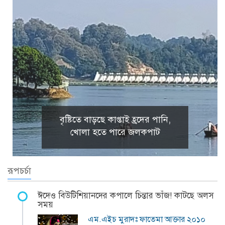
বৃষ্টিতে বাড়ছে কাপ্তাই হ্রদের পানি,
খোলা হতে পারে জলকপাট
রূপচর্চা
ঈদেও বিউটিশিয়ানদের কপালে চিন্তার ভাঁজ! কাটছে অলস
সময়
এম.এইচ মুরাদঃ ফাতেমা আক্তার ২০১০