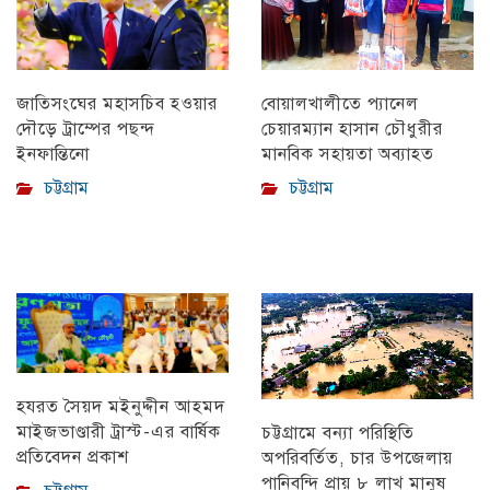
বোয়ালখালীতে প্যানেল
জাতিসংঘের মহাসচিব হওয়ার
চেয়ারম্যান হাসান চৌধুরীর
দৌড়ে ট্রাম্পের পছন্দ
মানবিক সহায়তা অব্যাহত
ইনফান্তিনো
চট্টগ্রাম
চট্টগ্রাম
হযরত সৈয়দ মইনুদ্দীন আহমদ
মাইজভাণ্ডারী ট্রাস্ট-এর বার্ষিক
চট্টগ্রামে বন্যা পরিস্থিতি
প্রতিবেদন প্রকাশ
অপরিবর্তিত, চার উপজেলায়
পানিবন্দি প্রায় ৮ লাখ মানুষ