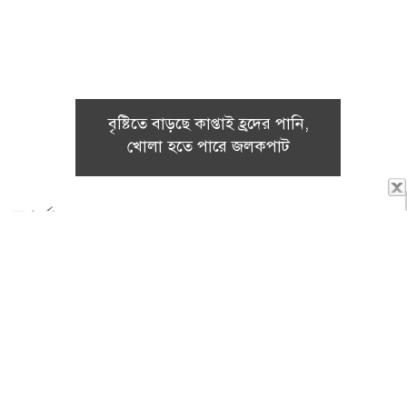
বৃষ্টিতে বাড়ছে কাপ্তাই হ্রদের পানি,
খোলা হতে পারে জলকপাট
রূপচর্চা
ঈদেও বিউটিশিয়ানদের কপালে চিন্তার ভাঁজ! কাটছে অলস
সময়
এম.এইচ মুরাদঃ ফাতেমা আক্তার ২০১০
সালে…
(আরো বিস্তারিত)
চুল পড়া রোগ, প্রতিরোধের উপায় ও চিকিৎসা
ডাঃ নুসরাত সুলতানাঃ Alopecia
(এলোপেশিয়া) মানে…
(আরো বিস্তারিত)