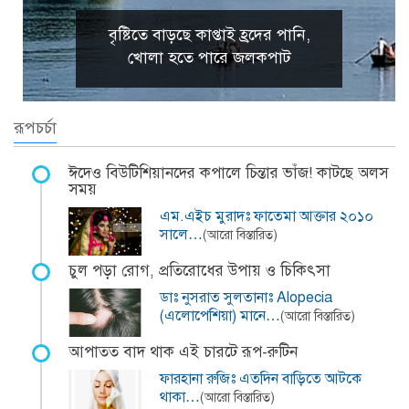
বৃষ্টিতে বাড়ছে কাপ্তাই হ্রদের পানি,
খোলা হতে পারে জলকপাট
রূপচর্চা
ঈদেও বিউটিশিয়ানদের কপালে চিন্তার ভাঁজ! কাটছে অলস
সময়
এম.এইচ মুরাদঃ ফাতেমা আক্তার ২০১০
সালে…
(আরো বিস্তারিত)
চুল পড়া রোগ, প্রতিরোধের উপায় ও চিকিৎসা
ডাঃ নুসরাত সুলতানাঃ Alopecia
(এলোপেশিয়া) মানে…
(আরো বিস্তারিত)
আপাতত বাদ থাক এই চারটে রূপ-রুটিন
ফারহানা রুজিঃ এতদিন বাড়িতে আটকে
থাকা…
(আরো বিস্তারিত)