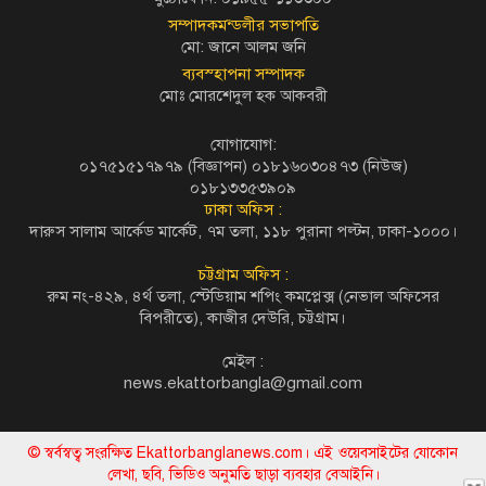
সম্পাদকমন্ডলীর সভাপতি
মো: জানে আলম জনি
ব্যবস্হাপনা সম্পাদক
মোঃ মোরশেদুল হক আকবরী
যোগাযোগ:
০১৭৫১৫১৭৯৭৯ (বিজ্ঞাপন) ০১৮১৬০৩০৪৭৩ (নিউজ)
০১৮১৩৩৫৩৯০৯
ঢাকা অফিস :
দারুস সালাম আর্কেড মার্কেট, ৭ম তলা, ১১৮ পুরানা পল্টন, ঢাকা-১০০০।
চট্টগ্রাম অফিস :
রুম নং-৪২৯, ৪র্থ তলা, স্টেডিয়াম শপিং কমপ্লেক্স (নেভাল অফিসের
বিপরীতে), কাজীর দেউরি, চট্টগ্রাম।
মেইল :
news.ekattorbangla@gmail.com
© স্বর্বস্বত্ব সংরক্ষিত Ekattorbanglanews.com। এই ওয়েবসাইটের যোকোন
লেখা, ছবি, ভিডিও অনুমতি ছাড়া ব্যবহার বেআইনি।