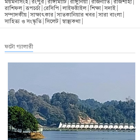
ময়মনসিংহ
রংপুর
রাঙ্গামাটি
রাঙ্গুনিয়া
রাজনীতি
রাজশাহী
রাশিফল
রূপচর্চা
রেসিপি
লাইফষ্টাইল
শিক্ষা
সদাই
সম্পাদকীয়
সাক্ষাৎকার
সাতকানিয়ার খবর
সারা বাংলা
সাহিত্য ও সংস্কৃতি
সিলেট
স্বাস্থ্যকথা
ফটো গ্যালারী