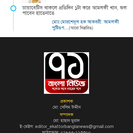
ডায়াবেটিস থাকলে প্রতিদিন ১টা করে আমলকী খান, ফল
পাবেন হাতেনাতে
মোঃ মোরশেদুল হক আকবরী: আমলকী
পুষ্টিগুণ…
(আরো বিস্তারিত)
প্রকাশক
মো: সেলিম উদ্দীন
সম্পাদক
মো: হাছান মুরাদ
ই-মেইল: editor_ekattorbanglanews@gmail.com
মুঠোফোন: ০১৯৫৫-১১৩৩০০