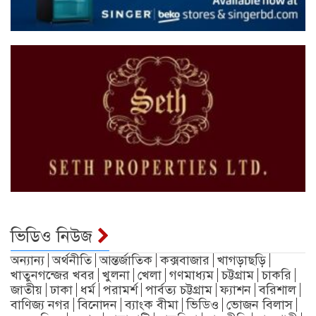
ভিডিও নিউজ
অন্যান্য
অর্থনীতি
আন্তর্জাতিক
কক্সবাজার
খাগড়াছড়ি
খাতুনগন্জের খবর
খুলনা
খেলা
গণমাধ্যম
চট্টগ্রাম
চাকরি
জাতীয়
ঢাকা
ধর্ম
পরামর্শ
পার্বত্য চট্টগ্রাম
ফ্যাশন
বরিশাল
বাণিজ্য নগর
বিনোদন
ব্যাংক বীমা
ভিডিও
ভোজন বিলাস