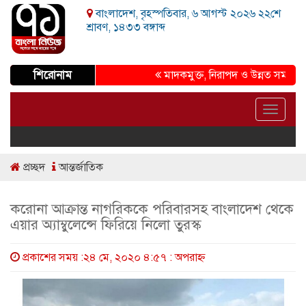
বাংলাদেশ, বৃহস্পতিবার, ৬ আগস্ট ২০২৬ ২২শে
শ্রাবণ, ১৪৩৩ বঙ্গাব্দ
শিরোনাম
মাদকমুক্ত, নিরাপদ ও উন্নত সমাজ গড়ার প্
Toggle
navigat
প্রচ্ছদ
আন্তর্জাতিক
করোনা আক্রান্ত নাগরিককে পরিবারসহ বাংলাদেশ থেকে
এয়ার অ্যাম্বুলেন্সে ফিরিয়ে নিলো তুরস্ক
প্রকাশের সময় :২৪ মে, ২০২০ ৪:৫৭ : অপরাহ্ণ