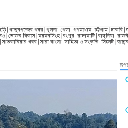
ছড়ি
খাতুনগন্জের খবর
খুলনা
খেলা
গণমাধ্যম
চট্টগ্রাম
চাকরি
িও
ভোজন বিলাস
ময়মনসিংহ
রংপুর
রাঙ্গামাটি
রাঙ্গুনিয়া
রাজন
সাতকানিয়ার খবর
সারা বাংলা
সাহিত্য ও সংস্কৃতি
সিলেট
স্বাস্থ
রূপচ