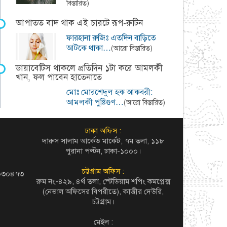
বিস্তারিত)
আপাতত বাদ থাক এই চারটে রূপ-রুটিন
ফারহানা রুজিঃ এতদিন বাড়িতে
আটকে থাকা…
(আরো বিস্তারিত)
ডায়াবেটিস থাকলে প্রতিদিন ১টা করে আমলকী
খান, ফল পাবেন হাতেনাতে
মোঃ মোরশেদুল হক আকবরী:
আমলকী পুষ্টিগুণ…
(আরো বিস্তারিত)
ঢাকা অফিস :
দারুস সালাম আর্কেড মার্কেট, ৭ম তলা, ১১৮
পুরানা পল্টন, ঢাকা-১০০০।
চট্টগ্রাম অফিস :
৬০৩০৪৭৩
রুম নং-৪২৯, ৪র্থ তলা, স্টেডিয়াম শপিং কমপ্লেক্স
(নেভাল অফিসের বিপরীতে), কাজীর দেউরি,
চট্টগ্রাম।
মেইল :