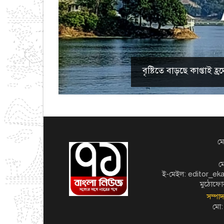
বৃষ্টিতে বাড়ছে কাপ্তাই
মো
ম
ই-মেইল: editor_e
মুঠোফো
সম্পা
মো: