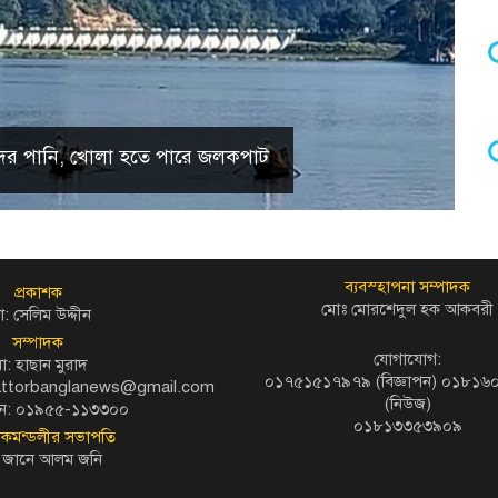
 হ্রদের পানি, খোলা হতে পারে জলকপাট
ব্যবস্হাপনা সম্পাদক
প্রকাশক
মোঃ মোরশেদুল হক আকবরী
: সেলিম উদ্দীন
সম্পাদক
যোগাযোগ:
ো: হাছান মুরাদ
০১৭৫১৫১৭৯৭৯ (বিজ্ঞাপন) ০১৮১
kattorbanglanews@gmail.com
(নিউজ)
ন: ০১৯৫৫-১১৩৩০০
০১৮১৩৩৫৩৯০৯
দকমন্ডলীর সভাপতি
 জানে আলম জনি