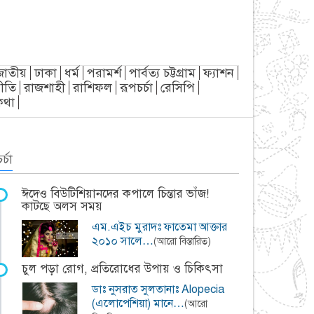
জাতীয়
ঢাকা
ধর্ম
পরামর্শ
পার্বত্য চট্টগ্রাম
ফ্যাশন
ীতি
রাজশাহী
রাশিফল
রূপচর্চা
রেসিপি
্যকথা
র্চা
ঈদেও বিউটিশিয়ানদের কপালে চিন্তার ভাঁজ!
কাটছে অলস সময়
এম.এইচ মুরাদঃ ফাতেমা আক্তার
২০১০ সালে…
(আরো বিস্তারিত)
চুল পড়া রোগ, প্রতিরোধের উপায় ও চিকিৎসা
ডাঃ নুসরাত সুলতানাঃ Alopecia
(এলোপেশিয়া) মানে…
(আরো