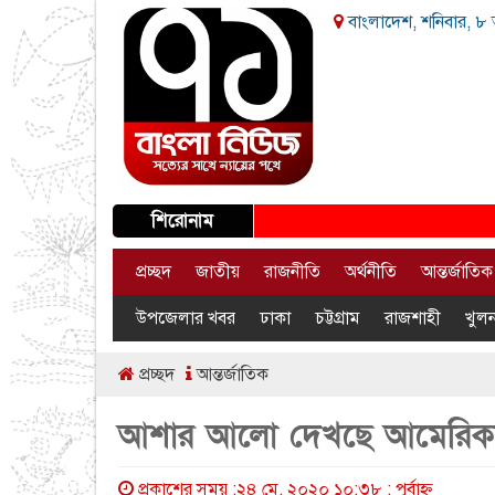
বাংলাদেশ, শনিবার, ৮ 
শিরোনাম
প্রচ্ছদ
জাতীয়
রাজনীতি
অর্থনীতি
আন্তর্জাতিক
উপজেলার খবর
ঢাকা
চট্টগ্রাম
রাজশাহী
খুলন
প্রচ্ছদ
আন্তর্জাতিক
আশার আলো দেখছে আমেরিকার
প্রকাশের সময় :২৪ মে, ২০২০ ১০:৩৮ : পূর্বাহ্ণ