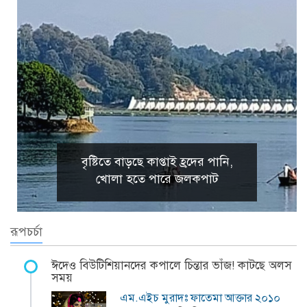
বৃষ্টিতে বাড়ছে কাপ্তাই হ্রদের পানি,
খোলা হতে পারে জলকপাট
রূপচর্চা
ঈদেও বিউটিশিয়ানদের কপালে চিন্তার ভাঁজ! কাটছে অলস
সময়
এম.এইচ মুরাদঃ ফাতেমা আক্তার ২০১০