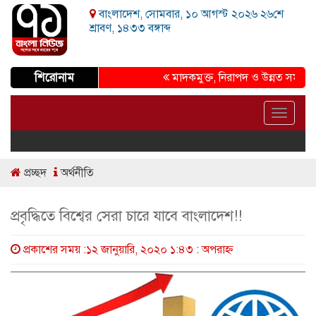
বাংলাদেশ, সোমবার, ১০ আগস্ট ২০২৬ ২৬শে
শ্রাবণ, ১৪৩৩ বঙ্গাব্দ
শিরোনাম
মাদকমুক্ত, নিরাপদ ও উন্নত সমাজ গড়ার প্
Toggle
navigat
প্রচ্ছদ
অর্থনীতি
প্রবৃদ্ধিতে বিশ্বের সেরা চারে যাবে বাংলাদেশ!!
প্রকাশের সময় :১২ জানুয়ারি, ২০২০ ১:৪৩ : অপরাহ্ণ