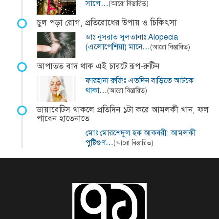
সালে…
(আরো বিস্তারিত)
চুল পড়া রোগ, প্রতিরোধের উপায় ও চিকিৎসা
ডাঃ নুসরাত সুলতানাঃ Alopecia
(এলোপেশিয়া) মানে…
(আরো বিস্তারিত)
আপাতত বাদ থাক এই চারটে রূপ-রুটিন
ফারহানা রুজিঃ এতদিন বাড়িতে আটকে
থাকা…
(আরো বিস্তারিত)
ডায়াবেটিস থাকলে প্রতিদিন ১টা করে আমলকী খান, ফল
পাবেন হাতেনাতে
মোঃ মোরশেদুল হক আকবরী: আমলকী
পুষ্টিগুণ…
(আরো বিস্তারিত)