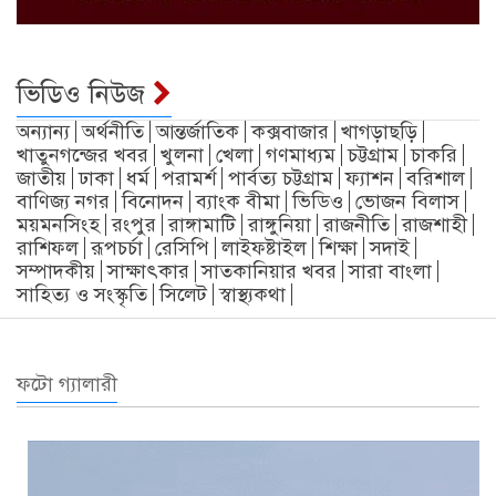
ভিডিও নিউজ
অন্যান্য
অর্থনীতি
আন্তর্জাতিক
কক্সবাজার
খাগড়াছড়ি
খাতুনগন্জের খবর
খুলনা
খেলা
গণমাধ্যম
চট্টগ্রাম
চাকরি
জাতীয়
ঢাকা
ধর্ম
পরামর্শ
পার্বত্য চট্টগ্রাম
ফ্যাশন
বরিশাল
বাণিজ্য নগর
বিনোদন
ব্যাংক বীমা
ভিডিও
ভোজন বিলাস
ময়মনসিংহ
রংপুর
রাঙ্গামাটি
রাঙ্গুনিয়া
রাজনীতি
রাজশাহী
রাশিফল
রূপচর্চা
রেসিপি
লাইফষ্টাইল
শিক্ষা
সদাই
সম্পাদকীয়
সাক্ষাৎকার
সাতকানিয়ার খবর
সারা বাংলা
সাহিত্য ও সংস্কৃতি
সিলেট
স্বাস্থ্যকথা
ফটো গ্যালারী