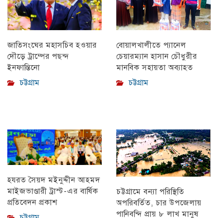
বোয়ালখালীতে প্যানেল
জাতিসংঘের মহাসচিব হওয়ার
চেয়ারম্যান হাসান চৌধুরীর
দৌড়ে ট্রাম্পের পছন্দ
মানবিক সহায়তা অব্যাহত
ইনফান্তিনো
চট্টগ্রাম
চট্টগ্রাম
হযরত সৈয়দ মইনুদ্দীন আহমদ
মাইজভাণ্ডারী ট্রাস্ট-এর বার্ষিক
চট্টগ্রামে বন্যা পরিস্থিতি
প্রতিবেদন প্রকাশ
অপরিবর্তিত, চার উপজেলায়
পানিবন্দি প্রায় ৮ লাখ মানুষ
চট্টগ্রাম