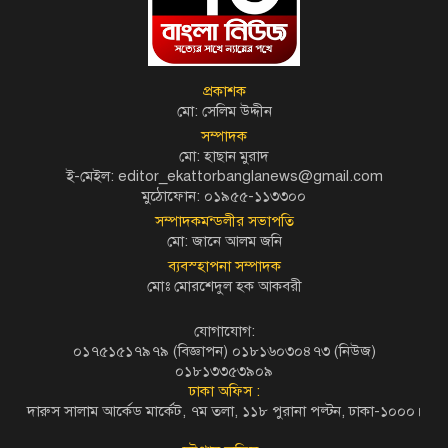
প্রকাশক
মো: সেলিম উদ্দীন
সম্পাদক
মো: হাছান মুরাদ
ই-মেইল: editor_ekattorbanglanews@gmail.com
মুঠোফোন: ০১৯৫৫-১১৩৩০০
সম্পাদকমন্ডলীর সভাপতি
মো: জানে আলম জনি
ব্যবস্হাপনা সম্পাদক
মোঃ মোরশেদুল হক আকবরী
যোগাযোগ:
০১৭৫১৫১৭৯৭৯ (বিজ্ঞাপন) ০১৮১৬০৩০৪৭৩ (নিউজ)
০১৮১৩৩৫৩৯০৯
ঢাকা অফিস :
দারুস সালাম আর্কেড মার্কেট, ৭ম তলা, ১১৮ পুরানা পল্টন, ঢাকা-১০০০।