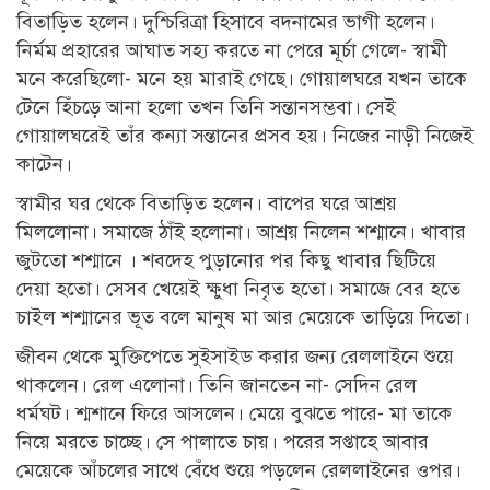
বিতাড়িত হলেন। দুশ্চিরিত্রা হিসাবে বদনামের ভাগী হলেন।
নির্মম প্রহারের আঘাত সহ্য করতে না পেরে মূর্চা গেলে- স্বামী
মনে করেছিলো- মনে হয় মারাই গেছে। গোয়ালঘরে যখন তাকে
টেনে হিঁচড়ে আনা হলো তখন তিনি সন্তানসম্ভবা। সেই
গোয়ালঘরেই তাঁর কন্যা সন্তানের প্রসব হয়। নিজের নাড়ী নিজেই
কাটেন।
স্বামীর ঘর থেকে বিতাড়িত হলেন। বাপের ঘরে আশ্রয়
মিললোনা। সমাজে ঠাঁই হলোনা। আশ্রয় নিলেন শশ্মানে। খাবার
জুটতো শশ্মানে । শবদেহ পুড়ানোর পর কিছু খাবার ছিটিয়ে
দেয়া হতো। সেসব খেয়েই ক্ষুধা নিবৃত হতো। সমাজে বের হতে
চাইল শশ্মানের ভূত বলে মানুষ মা আর মেয়েকে তাড়িয়ে দিতো।
জীবন থেকে মুক্তিপেতে সুইসাইড করার জন্য রেললাইনে শুয়ে
থাকলেন। রেল এলোনা। তিনি জানতেন না- সেদিন রেল
ধর্মঘট। শ্মশানে ফিরে আসলেন। মেয়ে বুঝতে পারে- মা তাকে
নিয়ে মরতে চাচ্ছে। সে পালাতে চায়। পরের সপ্তাহে আবার
মেয়েকে আঁচলের সাথে বেঁধে শুয়ে পড়লেন রেললাইনের ওপর।