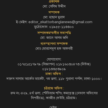
প্রকাশক
মো: সেলিম উদ্দীন
সম্পাদক
মো: হাছান মুরাদ
ই-মেইল: editor_ekattorbanglanews@gmail.com
মুঠোফোন: ০১৯৫৫-১১৩৩০০
সম্পাদকমন্ডলীর সভাপতি
মো: জানে আলম জনি
ব্যবস্হাপনা সম্পাদক
মোঃ মোরশেদুল হক আকবরী
যোগাযোগ:
০১৭৫১৫১৭৯৭৯ (বিজ্ঞাপন) ০১৮১৬০৩০৪৭৩ (নিউজ)
০১৮১৩৩৫৩৯০৯
ঢাকা অফিস :
দারুস সালাম আর্কেড মার্কেট, ৭ম তলা, ১১৮ পুরানা পল্টন, ঢাকা-১০০০।
চট্টগ্রাম অফিস :
রুম নং-৪২৯, ৪র্থ তলা, স্টেডিয়াম শপিং কমপ্লেক্স (নেভাল অফিসের
বিপরীতে), কাজীর দেউরি, চট্টগ্রাম।
মেইল :