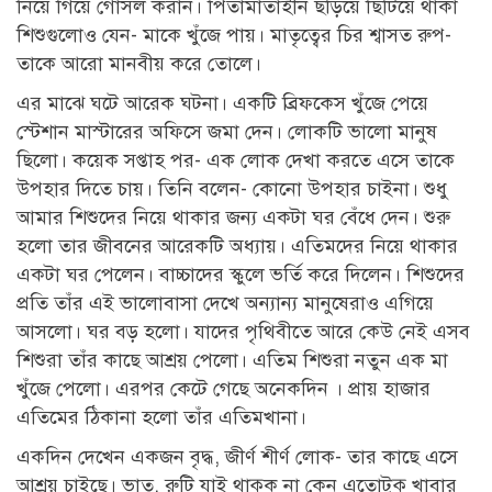
নিয়ে গিয়ে গোসল করান। পিতামাতাহীন ছড়িয়ে ছিটিয়ে থাকা
শিশুগুলোও যেন- মাকে খুঁজে পায়। মাতৃত্বের চির শ্বাসত রুপ-
তাকে আরো মানবীয় করে তোলে।
এর মাঝে ঘটে আরেক ঘটনা। একটি ব্রিফকেস খুঁজে পেয়ে
স্টেশান মাস্টারের অফিসে জমা দেন। লোকটি ভালো মানুষ
ছিলো। কয়েক সপ্তাহ পর- এক লোক দেখা করতে এসে তাকে
উপহার দিতে চায়। তিনি বলেন- কোনো উপহার চাইনা। শুধু
আমার শিশুদের নিয়ে থাকার জন্য একটা ঘর বেঁধে দেন। শুরু
হলো তার জীবনের আরেকটি অধ্যায়। এতিমদের নিয়ে থাকার
একটা ঘর পেলেন। বাচ্চাদের স্কুলে ভর্তি করে দিলেন। শিশুদের
প্রতি তাঁর এই ভালোবাসা দেখে অন্যান্য মানুষেরাও এগিয়ে
আসলো। ঘর বড় হলো। যাদের পৃথিবীতে আরে কেউ নেই এসব
শিশুরা তাঁর কাছে আশ্রয় পেলো। এতিম শিশুরা নতুন এক মা
খুঁজে পেলো। এরপর কেটে গেছে অনেকদিন । প্রায় হাজার
এতিমের ঠিকানা হলো তাঁর এতিমখানা।
একদিন দেখেন একজন বৃদ্ধ, জীর্ণ শীর্ণ লোক- তার কাছে এসে
আশ্রয় চাইছে। ভাত, রুটি যাই থাকুক না কেন এতোটুকু খাবার