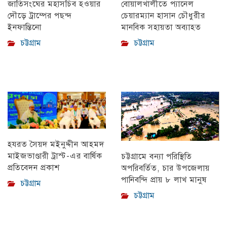
বোয়ালখালীতে প্যানেল
জাতিসংঘের মহাসচিব হওয়ার
চেয়ারম্যান হাসান চৌধুরীর
দৌড়ে ট্রাম্পের পছন্দ
মানবিক সহায়তা অব্যাহত
ইনফান্তিনো
চট্টগ্রাম
চট্টগ্রাম
হযরত সৈয়দ মইনুদ্দীন আহমদ
মাইজভাণ্ডারী ট্রাস্ট-এর বার্ষিক
চট্টগ্রামে বন্যা পরিস্থিতি
প্রতিবেদন প্রকাশ
অপরিবর্তিত, চার উপজেলায়
পানিবন্দি প্রায় ৮ লাখ মানুষ
চট্টগ্রাম
চট্টগ্রাম