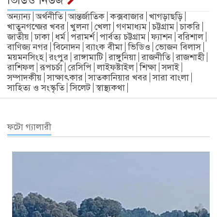
অন্যান্য
অর্থনীতি
আন্তর্জাতিক
কক্সবাজার
খাগড়াছড়ি
খাতুনগন্জের খবর
খুলনা
খেলা
গণমাধ্যম
চট্টগ্রাম
চাকরি
জাতীয়
ঢাকা
ধর্ম
পরামর্শ
পার্বত্য চট্টগ্রাম
ফ্যাশন
বরিশাল
বাণিজ্য নগর
বিনোদন
ব্যাংক বীমা
ভিডিও
ভোজন বিলাস
ময়মনসিংহ
রংপুর
রাঙ্গামাটি
রাঙ্গুনিয়া
রাজনীতি
রাজশাহী
রাশিফল
রূপচর্চা
রেসিপি
লাইফষ্টাইল
শিক্ষা
সদাই
সম্পাদকীয়
সাক্ষাৎকার
সাতকানিয়ার খবর
সারা বাংলা
সাহিত্য ও সংস্কৃতি
সিলেট
স্বাস্থ্যকথা
ফটো গ্যালারী