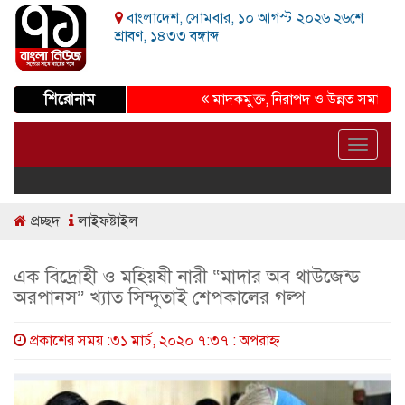
বাংলাদেশ, সোমবার, ১০ আগস্ট ২০২৬ ২৬শে
শ্রাবণ, ১৪৩৩ বঙ্গাব্দ
শিরোনাম
মাদকমুক্ত, নিরাপদ ও উন্নত সমাজ গড়ার প্রত
Toggle
navigat
প্রচ্ছদ
লাইফষ্টাইল
এক বিদ্রোহী ও মহিয়ষী নারী “মাদার অব থাউজেন্ড
অরপানস” খ্যাত সিন্দুতাই শেপকালের গল্প
প্রকাশের সময় :৩১ মার্চ, ২০২০ ৭:৩৭ : অপরাহ্ণ