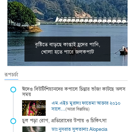
বৃষ্টিতে বাড়ছে কাপ্তাই হ্রদের পানি,
খোলা হতে পারে জলকপাট
রূপচর্চা
ঈদেও বিউটিশিয়ানদের কপালে চিন্তার ভাঁজ! কাটছে অলস
সময়
এম.এইচ মুরাদঃ ফাতেমা আক্তার ২০১০
সালে…
(আরো বিস্তারিত)
চুল পড়া রোগ, প্রতিরোধের উপায় ও চিকিৎসা
ডাঃ নুসরাত সুলতানাঃ Alopecia