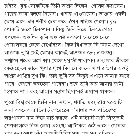
চাইছে। বৃদ্ধ লোকটিকে তিনি আশ্রয় দিলেন। গোসল করালেন।
গায়ের জামা বদলে দিলেন। খাবার খাওয়ালেন। ডাক্তার একটা
মেয়ে এসে তার শরীর চেক করে ঔষধ খাইয়ে গেলো। বৃদ্ধ
লোকটি তাকে চিনলোনা। কিন্তু তিনি নিজে চিনতে পেরে
বললেন- একদিন তুমি এক সন্তানসম্ভবা মেয়েকে মেরে
গোয়ালঘরে ফেলে রেখেছিলে। কিন্তু বিধাতার কি নিয়ম দেখো-
আজকে তুমি সেই মেয়ের কাছেই আশ্রয়ের জন্য এসেছো।
শশ্মানে শবের অপেক্ষায় থেকে দুমুঠো খাবারের জন্য যার জীবনে
কেটেছে-সে জানে ক্ষুধার দুঃখ কি। সে জানে- মাথার উপর একটু
আশ্রয় প্রাপ্তির সুখ কি। তাই তুমি সব কিছুই এখানে আমার কাছে
পাবে। কোনো অবহেলা পাবেনা। তবে তুমি আর আমার স্বামী
হিসাবে না । বরং আমার সন্তান হিসাবেই এখানে থাকবে।
পুরো বিশ্ব থেকে তিনি নানা সম্মান, খ্যাতি এবং প্রায় ৭৫০ টি
নানা রকমের এ্যাউয়ার্ড পেয়েছেন। “মাদার অব থাউজেন্ড
অরপানস” নাম দিয়ে সার্চ করলে- এই মহিয়ষী নারী সিন্দুতাই
শেপকালকে নিয়ে লেখা অসংখ্য আর্টিকেল ওঠে আসে। গোয়াল
ঘরে জন্ম নেয়া তাঁর মেয়েটি চিকিৎসক হয়ে সব এতিমের