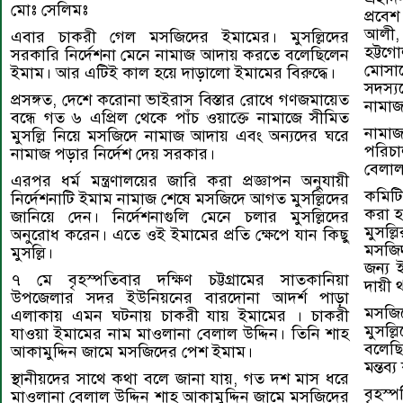
মোঃ সেলিমঃ
প্রবে
আলী,
এবার চাকরী গেল মসজিদের ইমামের। মুসল্লিদের
হট্ট
সরকারি নির্দেশনা মেনে নামাজ আদায় করতে বলেছিলেন
মোসাদ
ইমাম। আর এটিই কাল হয়ে দাড়ালো ইমামের বিরুদ্ধে।
সদস্য
প্রসঙ্গত, দেশে করোনা ভাইরাস বিস্তার রোধে গণজমায়েত
নামাজ
বন্ধে গত ৬ এপ্রিল থেকে পাঁচ ওয়াক্তে নামাজে সীমিত
নামাজ
মুসল্লি নিয়ে মসজিদে নামাজ আদায় এবং অন্যদের ঘরে
পরিচা
নামাজ পড়ার নির্দেশ দেয় সরকার।
বেলাল
এরপর ধর্ম মন্ত্রণালয়ের জারি করা প্রজ্ঞাপন অনুযায়ী
কমিটি
নির্দেশনাটি ইমাম নামাজ শেষে মসজিদে আগত মুসল্লিদের
করা হ
জানিয়ে দেন। নির্দেশনাগুলি মেনে চলার মুসল্লিদের
মুসল্
অনুরোধ করেন। এতে ওই ইমামের প্রতি ক্ষেপে যান কিছু
মসজিদ
মুসল্লি।
জন্য 
৭ মে বৃহস্পতিবার দক্ষিণ চট্টগ্রামের সাতকানিয়া
দায়ী 
উপজেলার সদর ইউনিয়নের বারদোনা আদর্শ পাড়া
মসজি
এলাকায় এমন ঘটনায় চাকরী যায় ইমামের । চাকরী
মুসল্
যাওয়া ইমামের নাম মাওলানা বেলাল উদ্দিন। তিনি শাহ
বলেছি
আকামুদ্দিন জামে মসজিদের পেশ ইমাম।
মন্তব্
স্থানীয়দের সাথে কথা বলে জানা যায়, গত দশ মাস ধরে
বৃহস
মাওলানা বেলাল উদ্দিন শাহ আকামুদ্দিন জামে মসজিদের