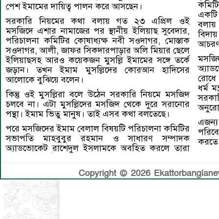
কমিটি
পেশ ইমামের দায়িত্ব পালন করে আসছেন।
একটি 
সরকারি নিয়মের কথা বলায় গত ২৩ এপ্রিল ওই
বলায় 
মসজিদে এশার নামাজের পর স্থানীয় ইলিয়াছ সুবেদার,
বিদা
পরিচালনা কমিটির কোষাধ্যক্ষ নবী সওদাগর, মোস্তাক
আচরণ
সওদাগর, আলী, জাফর সিকদারপাড়ার অলি মিয়ার ছেলে
মসজি
ইলিয়াছসহ আরও কয়েকজন মুসল্লি ইমামের সঙ্গে তর্কে
অ্যাড
জড়ান। তখন ইমাম মুসল্লিদের কোরআন হাদিসের
রোধে 
আলোকে বুঝিয়ে বলেন।
ধর্ম ম
কিন্তু ওই মুসল্লিরা বলে উঠেন সরকারি নিয়মে মসজিদ
সরকার
চলবে না। এটা মুসল্লিদের মসজিদ থেকে দুরে সরানোর
অনুর
পন্থা। ইমাম ভিতু মানুষ। তাই এসব কথা বলতেছে।
এজন্
পরে মসজিদের ইমাম বেলাল বিষয়টি পরিচালনা কমিটির
পরিবে
সভাপতি মাহবুবুর রহমান ও সাধারণ সম্পাদক
করতে
অ্যাডভোকেট রাশেদুল ইসলামকে অবহিত করলে তারা
Copyright © 2026 Ekattorbanglanews