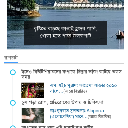
বৃষ্টিতে বাড়ছে কাপ্তাই হ্রদের পানি,
খোলা হতে পারে জলকপাট
রূপচর্চা
ঈদেও বিউটিশিয়ানদের কপালে চিন্তার ভাঁজ! কাটছে অলস
সময়
এম.এইচ মুরাদঃ ফাতেমা আক্তার ২০১০
সালে…
(আরো বিস্তারিত)
চুল পড়া রোগ, প্রতিরোধের উপায় ও চিকিৎসা
ডাঃ নুসরাত সুলতানাঃ Alopecia
(এলোপেশিয়া) মানে…
(আরো বিস্তারিত)
আপাতত বাদ থাক এই চারটে রূপ-রুটিন