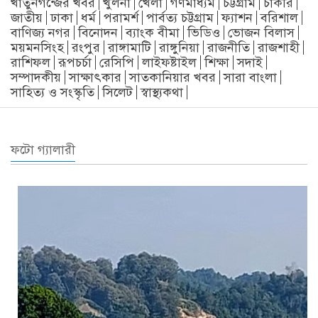
খাতুনগন্জের খবর
খুলনা
খেলা
গণমাধ্যম
চট্টগ্রাম
চাকরি
জাতীয়
ঢাকা
ধর্ম
পরামর্শ
পার্বত্য চট্টগ্রাম
ফ্যাশন
বরিশাল
বাণিজ্য নগর
বিনোদন
ব্যাংক বীমা
ভিডিও
ভোজন বিলাস
ময়মনসিংহ
রংপুর
রাঙ্গামাটি
রাঙ্গুনিয়া
রাজনীতি
রাজশাহী
রাশিফল
রূপচর্চা
রেসিপি
লাইফষ্টাইল
শিক্ষা
সদাই
সম্পাদকীয়
সাক্ষাৎকার
সাতকানিয়ার খবর
সারা বাংলা
সাহিত্য ও সংস্কৃতি
সিলেট
স্বাস্থ্যকথা
ফটো গ্যালারী