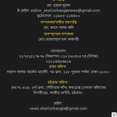
মো: হাছান মুরাদ
ই-মেইল: editor_ekattorbanglanews@gmail.com
মুঠোফোন: ০১৯৫৫-১১৩৩০০
সম্পাদকমন্ডলীর সভাপতি
মো: জানে আলম জনি
ব্যবস্হাপনা সম্পাদক
মোঃ মোরশেদুল হক আকবরী
যোগাযোগ:
০১৭৫১৫১৭৯৭৯ (বিজ্ঞাপন) ০১৮১৬০৩০৪৭৩ (নিউজ)
০১৮১৩৩৫৩৯০৯
ঢাকা অফিস :
দারুস সালাম আর্কেড মার্কেট, ৭ম তলা, ১১৮ পুরানা পল্টন, ঢাকা-১০০০।
চট্টগ্রাম অফিস :
রুম নং-৪২৯, ৪র্থ তলা, স্টেডিয়াম শপিং কমপ্লেক্স (নেভাল অফিসের
বিপরীতে), কাজীর দেউরি, চট্টগ্রাম।
মেইল :
news.ekattorbangla@gmail.com