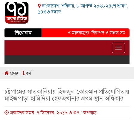
বাংলাদেশ, শনিবার, ৮ আগস্ট ২০২৬ ২৪শে শ্রাবণ,
১৪৩৩ বঙ্গাব্দ
শিরোনাম
মাদকমুক্ত, নিরাপদ ও উন্নত সমাজ গড়ার প্
Toggle
navigat
প্রচ্ছদ
ধর্ম
চট্টগ্রামের সাতকানিয়ায় হিফজুল কোরআন প্রতিযোগিতায়
মাইজপাড়া হামিদিয়া হেফজখানার প্রথম স্থান অধিকার
প্রকাশের সময় :৭ ডিসেম্বর, ২০১৯ ৩:৩৭ : অপরাহ্ণ