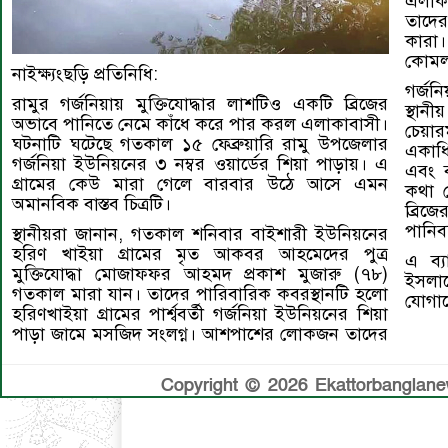
এলাক
তাদের
কারা
কোমলমত
নাইক্ষ্যংছড়ি প্রতিনিধি:
গর্জন
রামুর গর্জনিয়ায় মুক্তিযোদ্ধার লাশটিও একটি ব্রিজের
স্থান
অভাবে পানিতে নেমে কাঁধে করে পার করল এলাকাবাসী।
চেয়া
ঘটনাটি ঘটেছে গতকাল ১৫ ফেব্রুয়ারি রামু উপজেলার
একাধ
গর্জনিয়া ইউনিয়নের ৩ নম্বর ওয়ার্ডের শিয়া পাড়ায়। এ
এবং ব
গ্রামের কেউ মারা গেলে বারবার উঠে আসে এমন
কথা 
অমানবিক বাস্তব চিত্রটি।
ব্রিজ
পানিবন
স্থানীয়রা জানান, গতকাল শনিবার বাইশারী ইউনিয়নের
হরিণ খাইয়া গ্রামের মৃত আকবর আহমেদের পুত্র
এ ব্য
মুক্তিযোদ্ধা মোজাফফর আহমদ প্রকাশ মুজারু (৭৮)
ইসলা
গতকাল মারা যান। তাদের পারিবারিক কবরস্থানটি হলো
যোগা
হরিণখাইয়া গ্রামের পার্শ্ববর্তী গর্জনিয়া ইউনিয়নের শিয়া
পাড়া জামে মসজিদ সংলগ্ন। আশপাশের লোকজন তাদের
Copyright © 2026 Ekattorbanglanews